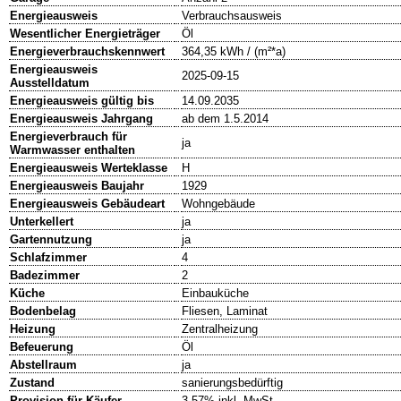
Energieausweis
Verbrauchsausweis
Wesentlicher Energieträger
Öl
Energieverbrauchskennwert
364,35 kWh / (m²*a)
Energieausweis
2025-09-15
Ausstelldatum
Energieausweis gültig bis
14.09.2035
Energieausweis Jahrgang
ab dem 1.5.2014
Energieverbrauch für
ja
Warmwasser enthalten
Energieausweis Werteklasse
H
Energieausweis Baujahr
1929
Energieausweis Gebäudeart
Wohngebäude
Unterkellert
ja
Gartennutzung
ja
Schlafzimmer
4
Badezimmer
2
Küche
Einbauküche
Bodenbelag
Fliesen, Laminat
Heizung
Zentralheizung
Befeuerung
Öl
Abstellraum
ja
Zustand
sanierungsbedürftig
Provision für Käufer
3,57% inkl. MwSt.