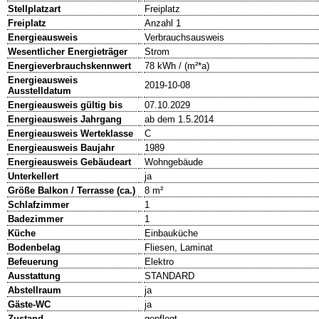
Stellplatzart
Freiplatz
Freiplatz
Anzahl 1
Energieausweis
Verbrauchsausweis
Wesentlicher Energieträger
Strom
Energieverbrauchskennwert
78 kWh / (m²*a)
Energieausweis
2019-10-08
Ausstelldatum
Energieausweis gültig bis
07.10.2029
Energieausweis Jahrgang
ab dem 1.5.2014
Energieausweis Werteklasse
C
Energieausweis Baujahr
1989
Energieausweis Gebäudeart
Wohngebäude
Unterkellert
ja
Größe Balkon / Terrasse (ca.)
8 m²
Schlafzimmer
1
Badezimmer
1
Küche
Einbauküche
Bodenbelag
Fliesen, Laminat
Befeuerung
Elektro
Ausstattung
STANDARD
Abstellraum
ja
Gäste-WC
ja
Zustand
gepflegt