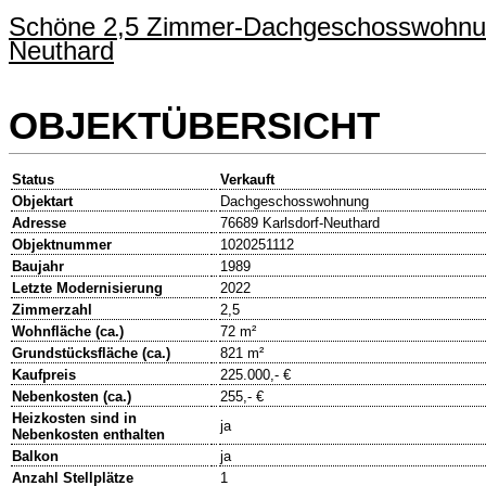
Schöne 2,5 Zimmer-Dachgeschosswohnung 
Neuthard
OBJEKTÜBERSICHT
Status
Verkauft
Objektart
Dachgeschosswohnung
Adresse
76689 Karlsdorf-Neuthard
Objektnummer
1020251112
Baujahr
1989
Letzte Modernisierung
2022
Zimmerzahl
2,5
Wohnfläche (ca.)
72 m²
Grundstücksfläche (ca.)
821 m²
Kaufpreis
225.000,- €
Nebenkosten (ca.)
255,- €
Heizkosten sind in
ja
Nebenkosten enthalten
Balkon
ja
Anzahl Stellplätze
1