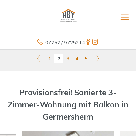
07252 / 9725214
1
2
3
4
5
Provisionsfrei! Sanierte 3-
Zimmer-Wohnung mit Balkon in
Germersheim