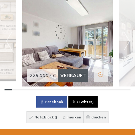
229.000,- €
VERKAUFT
Facebook
(Twitter)
Notizblock (
)
merken
drucken