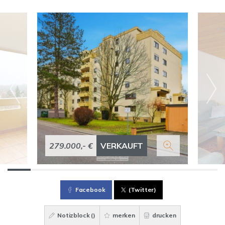
279.000,- €
VERKAUFT
Facebook
(Twitter)
Notizblock (
)
merken
drucken