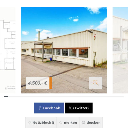
4.500,- €
Facebook
(Twitter)
Notizblock (
)
merken
drucken