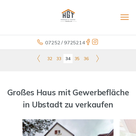
07252 / 9725214
32
33
34
35
36
Großes Haus mit Gewerbefläche
in Ubstadt zu verkaufen