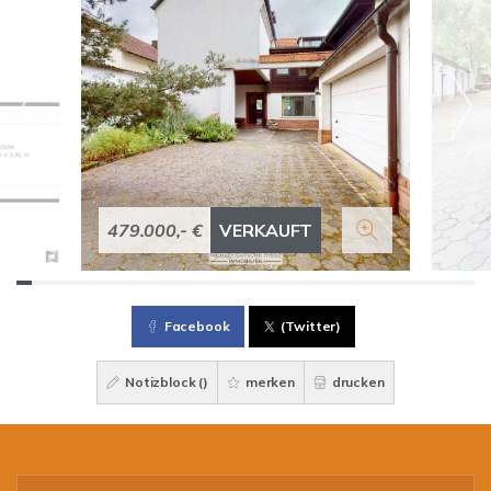
479.000,- €
VERKAUFT
Facebook
(Twitter)
Notizblock (
)
merken
drucken