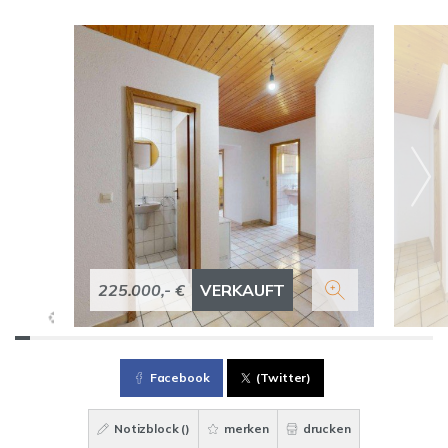
225.000,- €
VERKAUFT
Facebook
(Twitter)
Notizblock (
)
merken
drucken