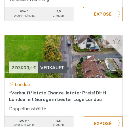
60 m²
2,5
WOHNFLÄCHE
ZIMMER
270.000,- €
VERKAUFT
Landau
*Verkauft*letzte Chance-letzter Preis! DHH
Landau mit Garage in bester Lage Landau
Doppelhaushälfte
100 m²
5,5
WOHNFLÄCHE
ZIMMER