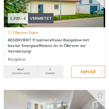
1.200,- €
VERMIETET
Ölbronn-Dürrn
RESERVIERT !!! barrierefreier Bungalow mit
bester Energieeffizienz A+ in Ölbronn zur
Vermietung!
Bungalow
80 m²
3
WOHNFLÄCHE
ZIMMER