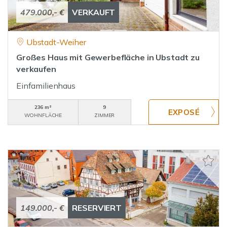
479.000,- €
VERKAUFT
Ubstadt-Weiher
Großes Haus mit Gewerbefläche in Ubstadt zu
verkaufen
Einfamilienhaus
236 m²
9
WOHNFLÄCHE
ZIMMER
149.000,- €
RESERVIERT