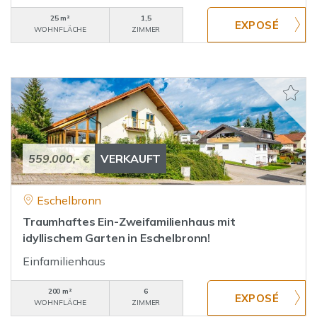
25 m²
1,5
WOHNFLÄCHE
ZIMMER
559.000,- €
VERKAUFT
Eschelbronn
Traumhaftes Ein-Zweifamilienhaus mit
idyllischem Garten in Eschelbronn!
Einfamilienhaus
200 m²
6
WOHNFLÄCHE
ZIMMER