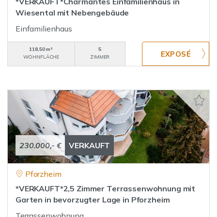
*VERKAUFT*Charmantes Einfamilienhaus in
Wiesental mit Nebengebäude
Einfamilienhaus
118,50 m²
5
WOHNFLÄCHE
ZIMMER
230.000,- €
VERKAUFT
Pforzheim
*VERKAUFT*2,5 Zimmer Terrassenwohnung mit
Garten in bevorzugter Lage in Pforzheim
Terrassenwohnung