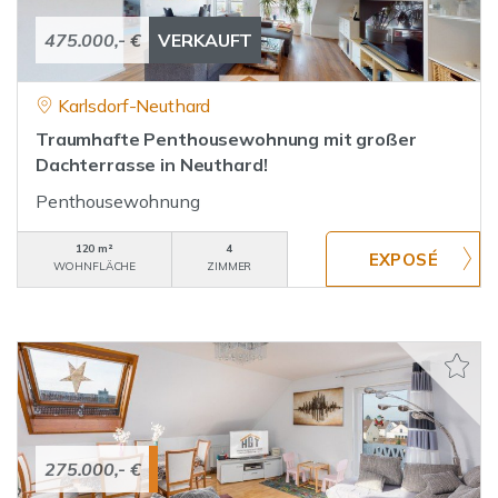
475.000,- €
VERKAUFT
Karlsdorf-Neuthard
Traumhafte Penthousewohnung mit großer
Dachterrasse in Neuthard!
Penthousewohnung
120 m²
4
WOHNFLÄCHE
ZIMMER
275.000,- €