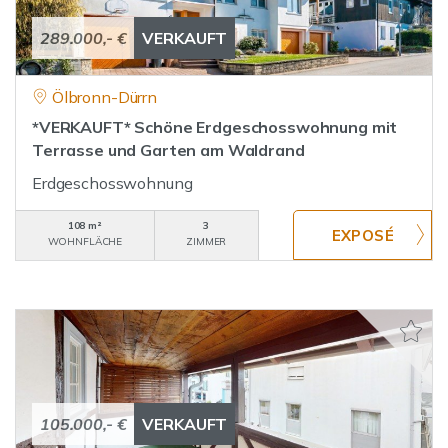
289.000,- €
VERKAUFT
Ölbronn-Dürrn
*VERKAUFT* Schöne Erdgeschosswohnung mit
Terrasse und Garten am Waldrand
Erdgeschosswohnung
108 m²
3
WOHNFLÄCHE
ZIMMER
105.000,- €
VERKAUFT