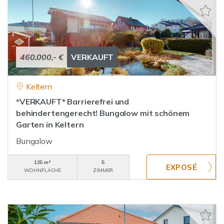
460.000,- €
VERKAUFT
Keltern
*VERKAUFT* Barrierefrei und
behindertengerecht! Bungalow mit schönem
Garten in Keltern
Bungalow
125 m²
5
WOHNFLÄCHE
ZIMMER