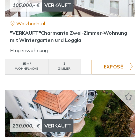
105.000,- €
VERKAUFT
Walzbachtal
"VERKAUFT"Charmante Zwei-Zimmer-Wohnung
mit Wintergarten und Loggia
Etagenwohnung
45 m²
2
WOHNFLÄCHE
ZIMMER
230.000,- €
VERKAUFT