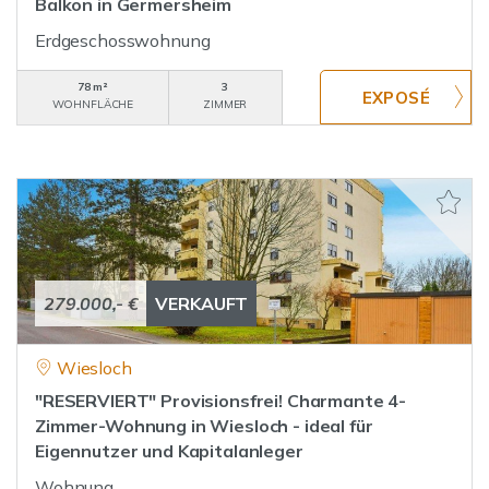
Balkon in Germersheim
Erdgeschosswohnung
78 m²
3
WOHNFLÄCHE
ZIMMER
279.000,- €
VERKAUFT
Wiesloch
"RESERVIERT" Provisionsfrei! Charmante 4-
Zimmer-Wohnung in Wiesloch - ideal für
Eigennutzer und Kapitalanleger
Wohnung