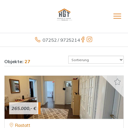
07252 / 9725214
Objekte:
27
265.000,- €
Rastatt