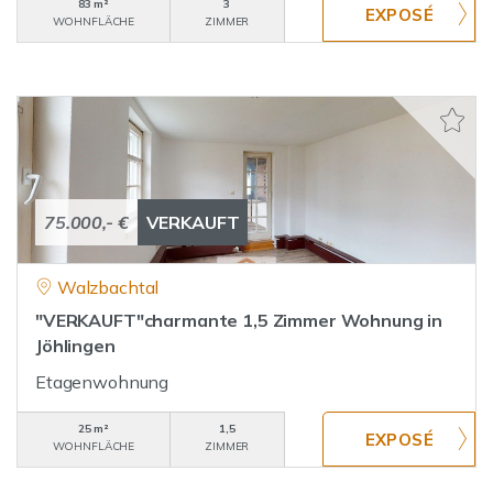
83 m²
3
WOHNFLÄCHE
ZIMMER
75.000,- €
VERKAUFT
Walzbachtal
"VERKAUFT"charmante 1,5 Zimmer Wohnung in
Jöhlingen
Etagenwohnung
25 m²
1,5
WOHNFLÄCHE
ZIMMER