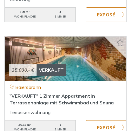
109 m²
4
WOHNFLÄCHE
ZIMMER
35.000,- €
VERKAUFT
Baiersbronn
"VERKAUFT" 1 Zimmer Appartment in
Terrassenanlage mit Schwimmbad und Sauna
Terrassenwohnung
36,68 m²
1
WOHNFLÄCHE
ZIMMER