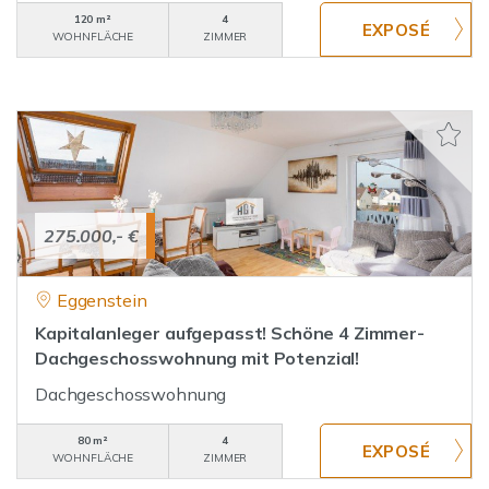
120 m²
4
WOHNFLÄCHE
ZIMMER
275.000,- €
Eggenstein
Kapitalanleger aufgepasst! Schöne 4 Zimmer-
Dachgeschosswohnung mit Potenzial!
Dachgeschosswohnung
80 m²
4
WOHNFLÄCHE
ZIMMER