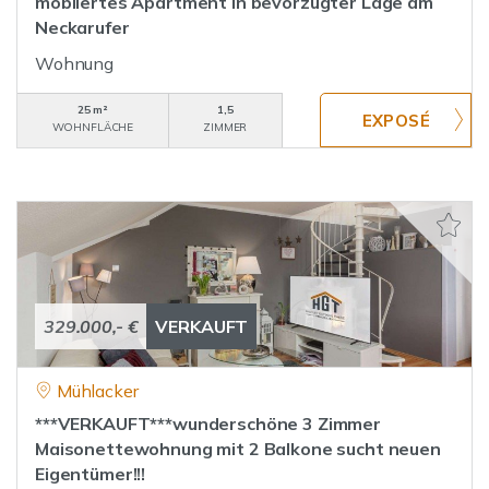
möbliertes Apartment in bevorzugter Lage am
Neckarufer
Wohnung
25 m²
1,5
WOHNFLÄCHE
ZIMMER
329.000,- €
VERKAUFT
Mühlacker
***VERKAUFT***wunderschöne 3 Zimmer
Maisonettewohnung mit 2 Balkone sucht neuen
Eigentümer!!!