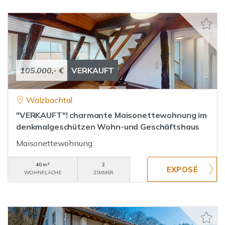
105.000,- €
VERKAUFT
Walzbachtal
"VERKAUFT"! charmante Maisonettewohnung im
denkmalgeschützen Wohn-und Geschäftshaus
Maisonettewohnung
40 m²
2
WOHNFLÄCHE
ZIMMER