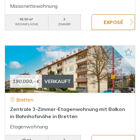
Maisonettewohnung
93,50 m²
3
WOHNFLÄCHE
ZIMMER
190.000,- €
VERKAUFT
Bretten
Zentrale 3-Zimmer-Etagenwohnung mit Balkon
in Bahnhofsnähe in Bretten
Etagenwohnung
65 m²
3