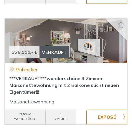
329.000,- €
VERKAUFT
Mühlacker
***VERKAUFT***wunderschöne 3 Zimmer
Maisonettewohnung mit 2 Balkone sucht neuen
Eigentümer!!!
Maisonettewohnung
93,50 m²
3
WOHNFLÄCHE
ZIMMER