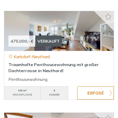
475.000,- €
VERKAUFT
Karlsdorf-Neuthard
Traumhafte Penthousewohnung mit großer
Dachterrasse in Neuthard!
Penthousewohnung
120 m²
4
WOHNFLÄCHE
ZIMMER