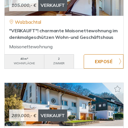
105.000,- €
VERKAUFT
Walzbachtal
"VERKAUFT"! charmante Maisonettewohnung im
denkmalgeschützen Wohn-und Geschäftshaus
Maisonettewohnung
40 m²
2
WOHNFLÄCHE
ZIMMER
289.000,- €
VERKAUFT