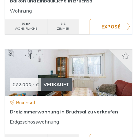
Balkon und Einbauküche in Bruchsal
Wohnung
95 m²
3,5
WOHNFLÄCHE
ZIMMER
172.000,- €
VERKAUFT
Bruchsal
Dreizimmerwohnung in Bruchsal zu verkaufen
Erdgeschosswohnung