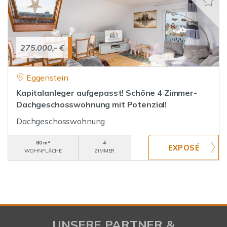
275.000,- €
Eggenstein
Kapitalanleger aufgepasst! Schöne 4 Zimmer-
Dachgeschosswohnung mit Potenzial!
Dachgeschosswohnung
80 m²
4
WOHNFLÄCHE
ZIMMER
UNSERE PARTNER &