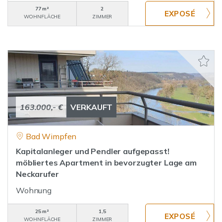
77 m²
2
WOHNFLÄCHE
ZIMMER
163.000,- €
VERKAUFT
Bad Wimpfen
Kapitalanleger und Pendler aufgepasst!
möbliertes Apartment in bevorzugter Lage am
Neckarufer
Wohnung
25 m²
1,5
WOHNFLÄCHE
ZIMMER