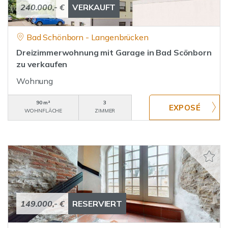
240.000,- €
VERKAUFT
Bad Schönborn - Langenbrücken
Dreizimmerwohnung mit Garage in Bad Scönborn
zu verkaufen
Wohnung
90 m²
3
WOHNFLÄCHE
ZIMMER
149.000,- €
RESERVIERT