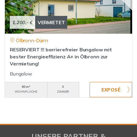
1.200,- €
VERMIETET
Ölbronn-Dürrn
RESERVIERT !!! barrierefreier Bungalow mit
bester Energieeffizienz A+ in Ölbronn zur
Vermietung!
Bungalow
80 m²
3
WOHNFLÄCHE
ZIMMER
UNSERE PARTNER &