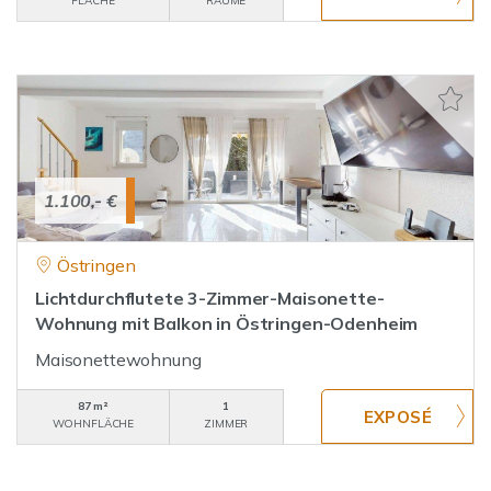
FLÄCHE
RÄUME
1.100,- €
Östringen
Lichtdurchflutete 3-Zimmer-Maisonette-
Wohnung mit Balkon in Östringen-Odenheim
Maisonettewohnung
87 m²
1
WOHNFLÄCHE
ZIMMER