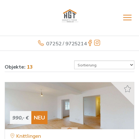
07252 / 9725214
Objekte:
13
NEU
990,- €
Knittlingen