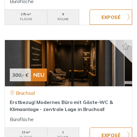
Bürofläche
175 m²
8
FLÄCHE
RÄUME
NEU
300,- €
Bruchsal
Erstbezug! Modernes Büro mit Gäste-WC &
Klimaanlage - zentrale Lage in Bruchsal!
Bürofläche
13 m²
1