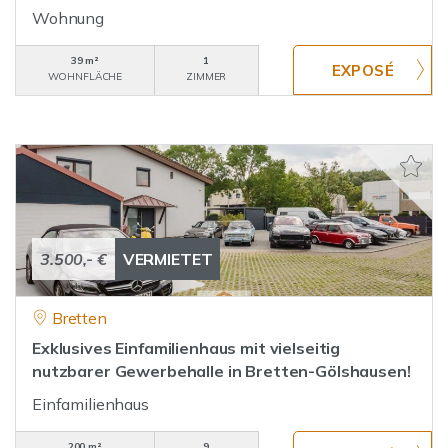
Wohnung
39 m²
1
WOHNFLÄCHE
ZIMMER
3.500,- €
VERMIETET
Bretten
Exklusives Einfamilienhaus mit vielseitig
nutzbarer Gewerbehalle in Bretten-Gölshausen!
Einfamilienhaus
200 m²
9