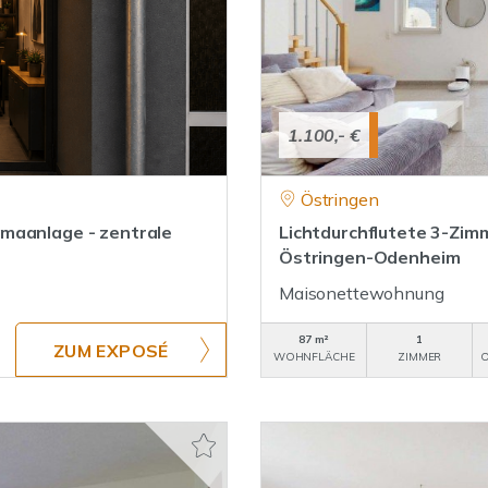
1.100,- €
Östringen
maanlage - zentrale
Lichtdurchflutete 3-Zi
Östringen-Odenheim
Maisonettewohnung
87 m²
1
ZUM EXPOSÉ
WOHNFLÄCHE
ZIMMER
O