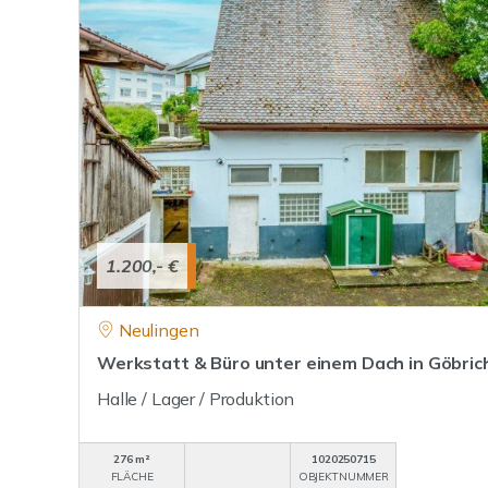
1.200,- €
Neulingen
Werkstatt & Büro unter einem Dach in Göbrich
Halle / Lager / Produktion
276 m²
1020250715
FLÄCHE
OBJEKTNUMMER