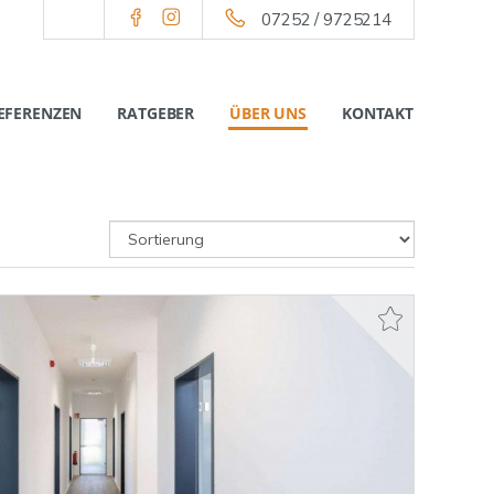
07252 / 9725214
EFERENZEN
RATGEBER
ÜBER UNS
KONTAKT