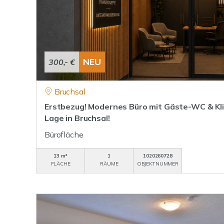
NEU
300,- €
Bruchsal
Erstbezug! Modernes Büro mit Gäste-WC & Kli
Lage in Bruchsal!
Bürofläche
13 m²
1
1020260728
FLÄCHE
RÄUME
OBJEKTNUMMER