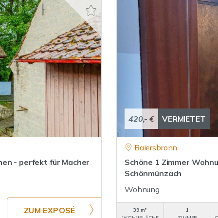
420,- €
VERMIETET
Baiersbronn
en - perfekt für Macher
Schöne 1 Zimmer Wohnun
Schönmünzach
Wohnung
ZUM EXPOSÉ
39 m²
1
WOHNFLÄCHE
ZIMMER
O