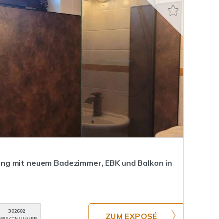
g mit neuem Badezimmer, EBK und Balkon in
302602
ZUM EXPOSÉ
BJEKTNUMMER