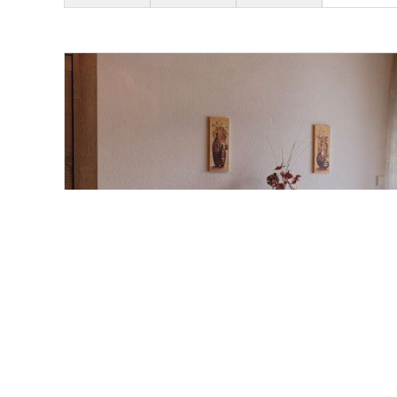
420,- €
VERMIETET
Baiersbronn
Schöne 1 Zimmer Wohnung mit EBK und Balko
Wohnung