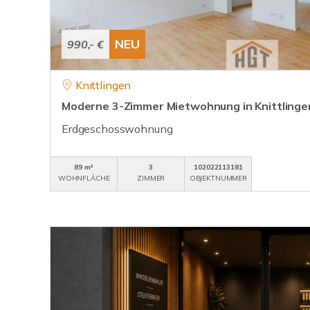
NEU
990,- €
Knittlingen
Moderne 3-Zimmer Mietwohnung in Knittlinge
Erdgeschosswohnung
89 m²
3
102022113181
WOHNFLÄCHE
ZIMMER
OBJEKTNUMMER