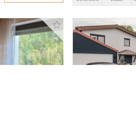
3.500,- €
VERMIETET
Bretten
n in Schönmünzach
Exklusives Einfamilienha
Bretten-Gölshausen!