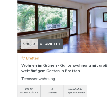
900,- €
VERMIETET
Bretten
Wohnen im Grünen - Gartenwohnung mit groß
weitläufigem Garten in Bretten
Terrassenwohnung
103 m²
2
1020260617
WOHNFLÄCHE
ZIMMER
OBJEKTNUMMER