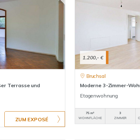
1.200,- €
Bruchsal
er Terrasse und
Moderne 3-Zimmer-Wohnu
Etagenwohnung
75 m²
3
WOHNFLÄCHE
ZIMMER
O
ZUM EXPOSÉ