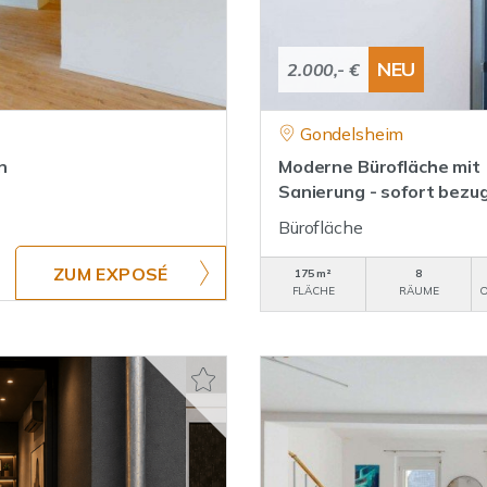
NEU
2.000,- €
Gondelsheim
n
Moderne Bürofläche mit 
Sanierung - sofort bezug
Bürofläche
ZUM EXPOSÉ
175 m²
8
FLÄCHE
RÄUME
O