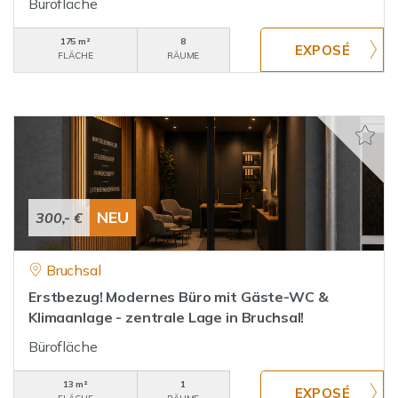
Bürofläche
175 m²
8
FLÄCHE
RÄUME
NEU
300,- €
Bruchsal
Erstbezug! Modernes Büro mit Gäste-WC &
Klimaanlage - zentrale Lage in Bruchsal!
Bürofläche
13 m²
1