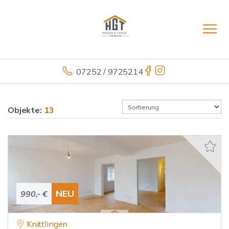
07252 / 9725214
Objekte:
13
NEU
990,- €
Knittlingen