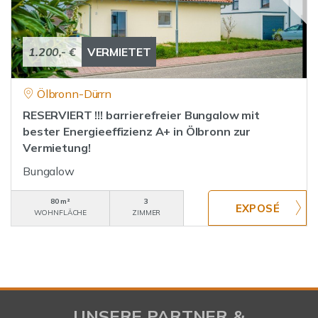
1.200,- €
VERMIETET
Ölbronn-Dürrn
RESERVIERT !!! barrierefreier Bungalow mit
bester Energieeffizienz A+ in Ölbronn zur
Vermietung!
Bungalow
80 m²
3
WOHNFLÄCHE
ZIMMER
UNSERE PARTNER &