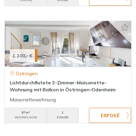
FLÄCHE
RÄUME
1.100,- €
Östringen
Lichtdurchflutete 3-Zimmer-Maisonette-
Wohnung mit Balkon in Östringen-Odenheim
Maisonettewohnung
87 m²
1
WOHNFLÄCHE
ZIMMER