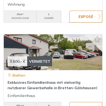
Wohnung
39 m²
1
WOHNFLÄCHE
ZIMMER
3.500,- €
VERMIETET
Bretten
Exklusives Einfamilienhaus mit vielseitig
nutzbarer Gewerbehalle in Bretten-Gölshausen!
Einfamilienhaus
200 m²
9