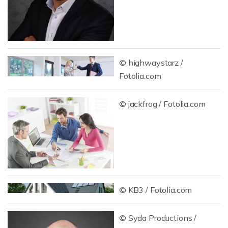
© highwaystarz /
Fotolia.com
© jackfrog / Fotolia.com
© KB3 / Fotolia.com
© Syda Productions /