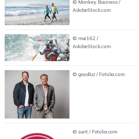
© Monkey Business /
AdobeStock.com
© mur162 /
AdobeStock.com
© goodluz / Fotolia.com
© sunt / Fotolia.com