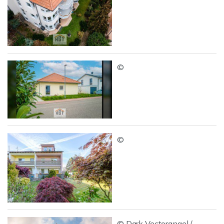
©
©
© Dark Vectorangel /