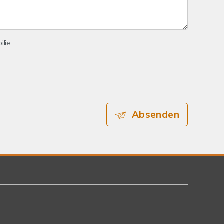
lie.
Absenden