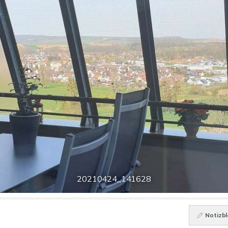
20210424_141628
Notizbl