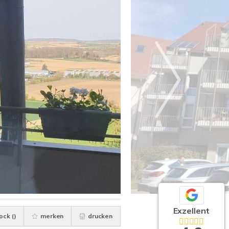
Exzellent
ock (
)
merken
drucken