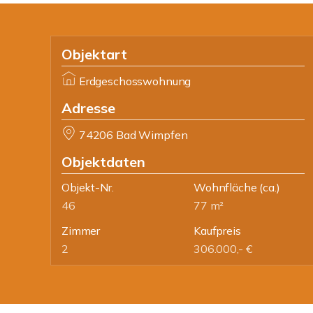
Objektart
Erdgeschosswohnung
Adresse
74206 Bad Wimpfen
Objektdaten
Objekt-Nr.
Wohnfläche
(ca.)
46
77 m²
Zimmer
Kaufpreis
2
306.000,- €