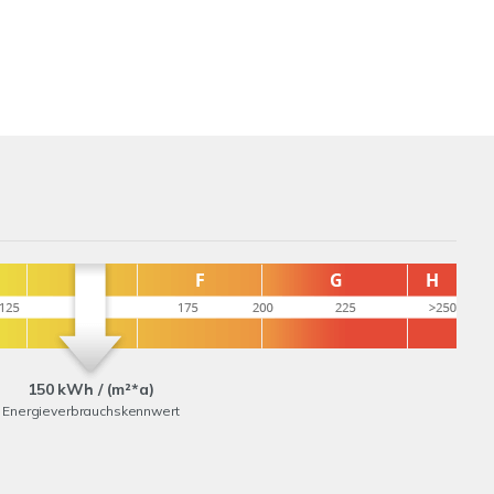
150 kWh / (m²*a)
Energieverbrauchskennwert