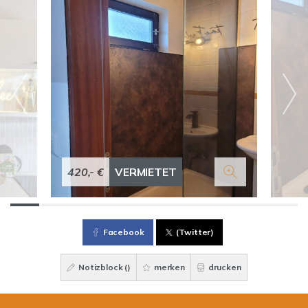
420,- €
VERMIETET
Facebook
(Twitter)
Notizblock (
)
merken
drucken