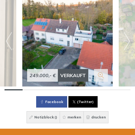
249.000,- €
VERKAUFT
Facebook
(Twitter)
Notizblock (
)
merken
drucken