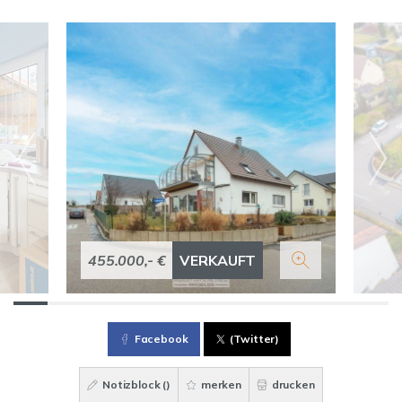
455.000,- €
VERKAUFT
Facebook
(Twitter)
Notizblock (
)
merken
drucken